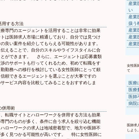
産業
い
産業
扱う
活用する方法
産業
医療専門のエージェントを活用することは非常に効果
ントは医師求人市場に精通しており、自分では見つけ
産業
件の良い案件を紹介してもらえる可能性があります。
産業
に伝えることで、自分のスキルやライフスタイルに合
ことができます。 さらに、エージェントは応募書類
交渉のサポートも行ってくれるため、初めて転職をす
女性医
常勤勤務への移行を検討している女性医師にとって頼
て
し信頼できるエージェントを選ぶことが大事ですの
のサービス内容を比較してみることをおすすめしま
医療
医療
医師
病院
の併用術
て、転職サイトとハローワークを併用する方法も効果
師専門のものが多く、条件に合う求人を絞り込む機能
医師求
、ハローワークの求人は地域密着型で、地方や医師不
しよう
が多く見つかる可能性が高いです。 特に女性医師に