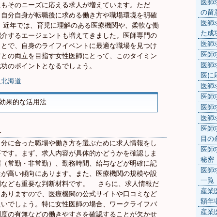
医師
にもそのニーズに応える求人が増えています。ただ
の留
、自分自身が転職後に求める働き方や職場環境を明確
医師
 近年では、育児に理解のある医療機関や、柔軟な働
た成
紹介するエージェントも増えてきました。医師専門の
医師
ことで、自身のライフイベントに最適な職場を見つけ
医師
アとの両立を目指す女性医師にとって、このタイミン
医師
成功のポイントとなるでしょう。
医に
人北海道
医師
医師
効果的な活用法
医師
医師
医師
ト
目の
自分に合った職場や働き方を選ぶために求人情報をし
医師
要です。まず、求人内容が具体的かどうかを確認しま
秘密
態（常勤・非常勤）、勤務時間、給与などが明確に記
医師
性が高い傾向にあります。また、医療機関の規模や設
一覧
判なども重要な判断材料です。 さらに、求人情報だ
産業
もありますので、医療機関の公式サイトや口コミなど
額年
良いでしょう。特に女性医師の場合、ワークライフバ
産業
制度の有無などの働きやすさを確認することが欠かせ