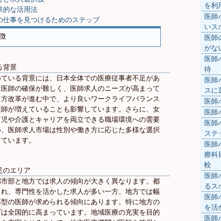
を利
果的な活用法
医師
の仕事を見つけるためのステップ
いス
徴
医師
がな
医師
る背景
待
めている背景には、日本全体での医療従事者不足があ
医師
は医師の確保が難しく、医師求人のニーズが高まって
スに
き方改革が進む中で、より良いワークライフバランス
医師
医師が増えていることも影響しています。さらに、女
医師
育児や介護とキャリアを両立できる職場環境への需要
医師
め、医師求人市場は性別や働き方に応じた多様な選択
ステ
しています。
医師
療科
較
足のエリア
医師
都市部と地方では求人の傾向が大きく異なります。都
るス
され、専門性を活かした求人が多い一方、地方では幅
医師
応型の医師が求められる傾向にあります。特に地方の
を活
ズは全国的に高まっています。地域医療の充実を目的
医師