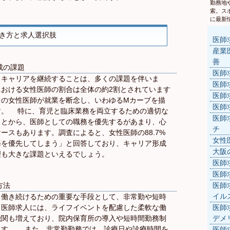
勤務地
索。ス
。
に最新
き方と求人選択肢
医師
産業
善
成の課題
医師
もキャリアを継続することは、多くの課題を伴いま
医師
おける女性医師の割合は全体の約2割とされています
医師
くの女性医師が就業を断念し、いわゆるMカーブを描
医師
す。 特に、育児と臨床業務を両立するための適切な
医師
ことから、医師としての職務を優先するがあまり、心
チ
ースもあります。調査によると、女性医師の88.7%
女性
務を優先してしまう」と回答しており、キャリア形成
大阪
理も大きな課題といえるでしょう。
医師
医師
方法
医師
イル
も働き続けるための重要な手段として、非常勤や短時
。医師求人には、ライフイベントを配慮した柔軟な働
医師
機関も増えており、院内保育所の導入や短時間勤務制
デメ
ます。 また、非常勤勤務では、診療日や診療時間を
医師