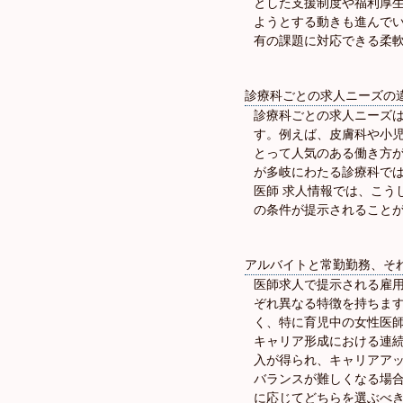
とした支援制度や福利厚
ようとする動きも進んで
有の課題に対応できる柔
診療科ごとの求人ニーズの
診療科ごとの求人ニーズ
す。例えば、皮膚科や小
とって人気のある働き方
が多岐にわたる診療科で
医師 求人情報では、こう
の条件が提示されること
アルバイトと常勤勤務、そ
医師求人で提示される雇
ぞれ異なる特徴を持ちま
く、特に育児中の女性医
キャリア形成における連
入が得られ、キャリアア
バランスが難しくなる場
に応じてどちらを選ぶべ