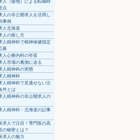
求人（僻地）による転職時
意点
求人の非公開求人を活用し
功事例
求人北海道
求人の探し方
求人精神科で精神保健指定
応募
求人心療内科の年収
求人市場の裏側に迫る
求人精神科の実態
求人精神科
求人精神科で見逃せない注
条件とは
求人精神科の非公開求人の
求人精神科・北海道の記事
医求人で注目！専門医の高
収の秘密とは？
医求人の魅力