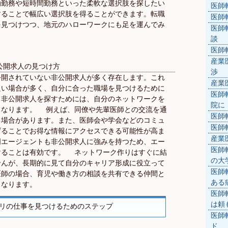
勤勤務や短時間勤務といった柔軟な選択肢を探したい
医師
することで幅広い選択肢を得ることができます。転職
医師
を見つけつつ、地元のハローワークにも足を運んでみ
医師
談
医師
産業
公開求人の見つけ方
渉
公開されていない非公開求人が多く存在します。これ
産業
良い場合が多く、自分に合った職場を見つけるために
医師
。非公開求人を探すためには、自分のネットワークを
院に
となります。 例えば、同僚や先輩医師との交流を通
医師
る場合があります。また、医師会や学会などのコミュ
医師
げることでお得な情報にアクセスできる可能性が高ま
産業
門エージェントも非公開求人に強みを持つため、エー
医師
けることは有効です。 ネットワーク作りはすぐに結
の大
せんが、長期的に見て自分のキャリア形成に役立って
医師
医師の場合、育児や働き方の相談を共有できる仲間と
ある
となります。
医師
は頼
リの仕事を見つけるためのステップ
医師
ド