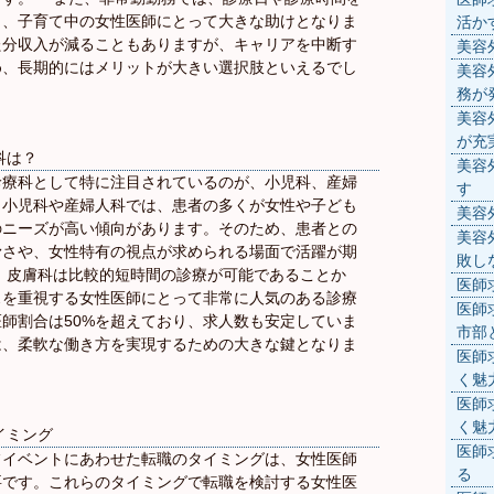
く、子育て中の女性医師にとって大きな助けとなりま
活か
た分収入が減ることもありますが、キャリアを中断す
美容
め、長期的にはメリットが大きい選択肢といえるでし
美容
務が
美容
が充
科は？
美容
診療科として特に注目されているのが、小児科、産婦
す
。小児科や産婦人科では、患者の多くが女性や子ども
美容
のニーズが高い傾向があります。そのため、患者との
美容
滑さや、女性特有の視点が求められる場面で活躍が期
敗し
、皮膚科は比較的短時間の診療が可能であることか
医師
スを重視する女性医師にとって非常に人気のある診療
医師
師割合は50%を超えており、求人数も安定していま
市部
は、柔軟な働き方を実現するための大きな鍵となりま
医師
く魅
医師
く魅
イミング
医師
フイベントにあわせた転職のタイミングは、女性医師
る
要です。これらのタイミングで転職を検討する女性医