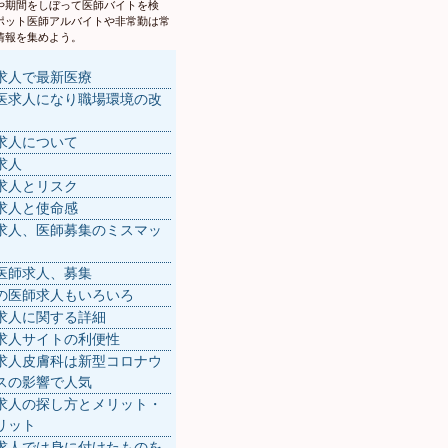
や期間をしぼって医師バイトを検
ポット医師アルバイトや非常勤は常
情報を集めよう。
求人で最新医療
医求人になり職場環境の改
求人について
求人
求人とリスク
求人と使命感
求人、医師募集のミスマッ
医師求人、募集
の医師求人もいろいろ
求人に関する詳細
求人サイトの利便性
求人皮膚科は新型コロナウ
スの影響で人気
求人の探し方とメリット・
リット
求人では身に付けたものを